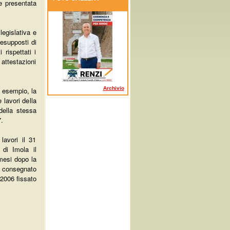
e presentata
egislativa e
resupposti di
 rispettati i
 attestazioni
Archivio
d esempio, la
 lavori della
della stessa
.
lavori il 31
di Imola il
 mesi dopo la
to consegnato
 2006 fissato