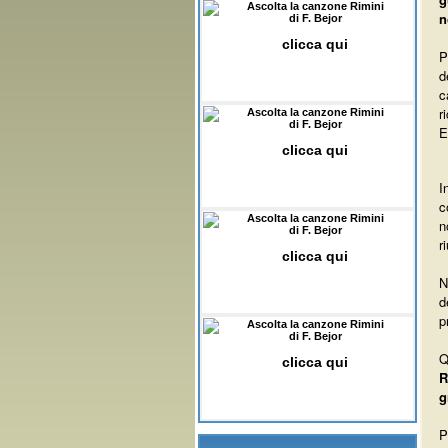
Ascolta la canzone Rimini
n
di F. Bejor
clicca qui
P
d
c
r
Ascolta la canzone Rimini
di F. Bejor
E
clicca qui
I
c
Ascolta la canzone Rimini
n
di F. Bejor
r
clicca qui
N
d
p
Ascolta la canzone Rimini
di F. Bejor
Q
clicca qui
R
g
P