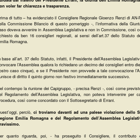
on voler far chiarezza e trasparenza.
rima di tutto – ha evidenziato il Consigliere Regionale Gioenzo Renzi di AN-P
ella Commissione Bilancio di questo pomeriggio -, l’informativa della Giun
aso doveva avvenire in Assemblea Legislativa e non in Commissione, così c
ichiesto da ben 16 consiglieri regionali, ai sensi dell’art.37 dello Statuto 
milia Romagna.
n base all’art. 37 dello Statuto, infatti, il Presidente dell’Assemblea Legislati
onvocare l’Assemblea qualora lo richiedano un decimo dei consiglieri entro diec
ostro caso cinque), e se il Presidente non provvede a tale convocazione l’
iunisce di diritto il quinto giorno non festivo immediatamente successivo.
el contempo la riunione dei Capigruppo, - precisa Renzi -, così come previsto
el Regolamento dell’Assemblea Legislativa, non poteva intervenire per c
rocedura, così come concordato con il Sottosegretario di Errani.
uest’oggi, perciò,
ci troviamo davanti ad una palese violazione dello St
egione Emilia Romagna e del Regolamento dell’Assemblea Legislati
ravissimo.
er quanto riguarda, poi, - ha proseguito il Consigliere, il contributo 