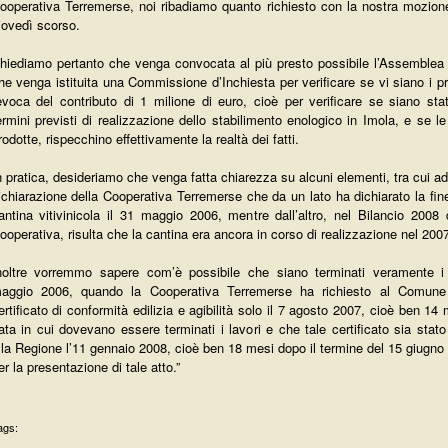
ooperativa Terremerse, noi ribadiamo quanto richiesto con la nostra mozion
iovedì scorso.
hiediamo pertanto che venga convocata al più presto possibile l’Assemblea l
he venga istituita una Commissione d’Inchiesta per verificare se vi siano i p
evoca del contributo di 1 milione di euro, cioè per verificare se siano stati
ermini previsti di realizzazione dello stabilimento enologico in Imola, e se le
rodotte, rispecchino effettivamente la realtà dei fatti.
n pratica, desideriamo che venga fatta chiarezza su alcuni elementi, tra cui a
ichiarazione della Cooperativa Terremerse che da un lato ha dichiarato la fine
antina vitivinicola il 31 maggio 2006, mentre dall’altro, nel Bilancio 2008 
ooperativa, risulta che la cantina era ancora in corso di realizzazione nel 2007
noltre vorremmo sapere com’è possibile che siano terminati veramente i 
aggio 2006, quando la Cooperativa Terremerse ha richiesto al Comune 
ertificato di conformità edilizia e agibilità solo il 7 agosto 2007, cioè ben 14
ata in cui dovevano essere terminati i lavori e che tale certificato sia sta
lla Regione l’11 gennaio 2008, cioè ben 18 mesi dopo il termine del 15 giugno
er la presentazione di tale atto.”
ags: