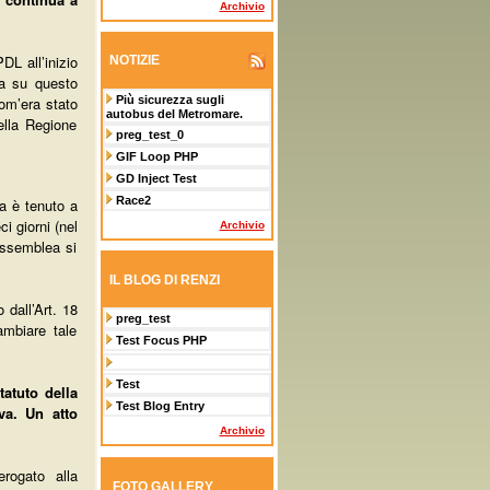
Archivio
DL all’inizio
NOTIZIE
ta su questo
om’era stato
Più sicurezza sugli
autobus del Metromare.
della Regione
preg_test_0
GIF Loop PHP
GD Inject Test
Race2
va è tenuto a
i giorni (nel
Archivio
Assemblea si
IL BLOG DI RENZI
 dall’Art. 18
preg_test
ambiare tale
Test Focus PHP
Test
atuto della
Test Blog Entry
va. Un atto
Archivio
erogato alla
FOTO GALLERY