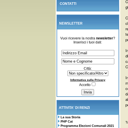
C
CONTATTI
g
C
c
NEWSLETTER
r
t
Vuoi ricevere la nostra
newsletter
?
p
Inserisci i tuoi dati:
I
d
c
C
Città:
I
Informativa sulla Privacy
m
Accetto
c
d
a
p
ATTIVITA' DI RENZI
La sua Storia
PHP Cat
T
Programma Elezioni Comunali 2021