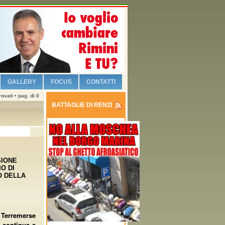
GALLERY
FOCUS
CONTATTI
ovati • pag. di 0
BATTAGLIE DI RENZI
SIONE
O DI
O DELLA
 Terremerse
a continua a