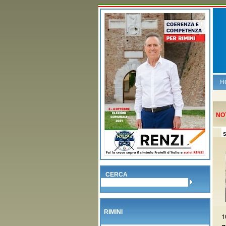
H
NO
S
CERCA
RIMINI
1
g