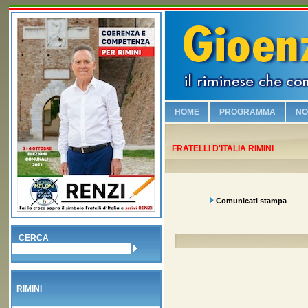
HOME
PROGRAMMA
NO
Chi è Gioenzo Renzi
FRATELLI D'ITALIA RIMINI
Vogliamo sicurezza e leg
Riqualifichiamo il lungo
Viabilità e vivibilità!
Comunicati stampa
Sosteniamo i commercia
Salvaguardiamo la nostr
CERCA
No alla Moschea nel Bo
Piscina olimpionica e nu
RIMINI
Valorizziamo la famiglia