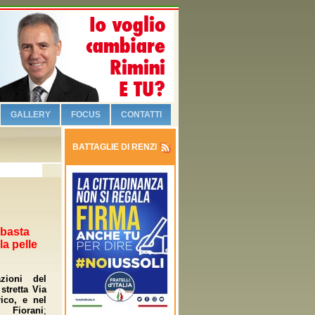
GALLERY
FOCUS
CONTATTI
BATTAGLIE DI RENZI
: basta
la pelle
zioni del
 stretta Via
ico, e nel
e Fiorani
;