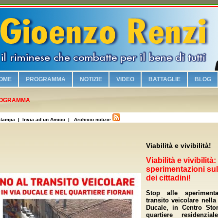
OME
PROGRAMMA
NOTIZIE
VIDEO
BATTAGLIE
BLOG
Chi è Gioenzo Renzi
OGRAMMA
Vogliamo sicurezza e legalità!
tampa
| Invia ad un Amico |
Archivio notizie
Riqualifichiamo il lungomare con i parcheggi e la zona turistica!
Viabilità e vivibilità!
Viabilità e vivibilità!
Sosteniamo i commercianti riminesi!
Viabilità e vivibilità
Salvaguardiamo la nostra identità culturale!
sperimentazioni sul
dei cittadini!
No alla Moschea nel Borgo Marina!
Stop alle sperimenta
Piscina olimpionica e nuovi impianti sportivi!
transito veicolare nella
Ducale, in Centro Stor
Valorizziamo la famiglia!
quartiere residenzial