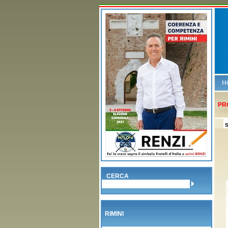
H
PR
S
CERCA
RIMINI