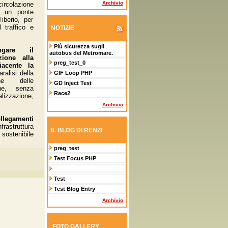
Archivio
circolazione
e un ponte
Tiberio, per
l traffico e
NOTIZIE
Più sicurezza sugli
ungare il
autobus del Metromare.
zione alla
preg_test_0
iacente la
aralisi della
GIF Loop PHP
ne delle
GD Inject Test
iche, senza
Race2
alizzazione,
Archivio
llegamenti
rastruttura
IL BLOG DI RENZI
stenibile
preg_test
Test Focus PHP
Test
Test Blog Entry
Archivio
FOTO GALLERY