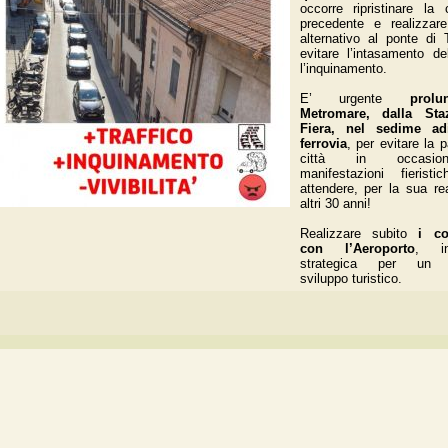
occorre ripristinare la 
precedente e realizzar
alternativo al ponte di 
evitare l’intasamento de
l’inquinamento.
E’ urgente
prol
Metromare, dalla Sta
Fiera, nel sedime ad
ferrovia
, per evitare la p
città in occasio
manifestazioni fierist
attendere, per la sua re
altri 30 anni!
Realizzare subito
i co
con l’Aeroporto
, inf
strategica per un so
sviluppo turistico.