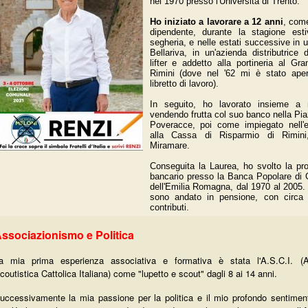
nel 1970 presso l'Università di Trento.
Ho iniziato a lavorare a 12 anni
, come
dipendente, durante la stagione est
segheria, e nelle estati successive in 
Bellariva, in un'azienda distributrice
lifter e addetto alla portineria al Gr
Rimini (dove nel '62 mi è stato aper
libretto di lavoro).
In seguito, ho lavorato insieme a
vendendo frutta col suo banco nella Pia
Poveracce, poi come impiegato nell'
alla Cassa di Risparmio di Rimini, 
Miramare.
Conseguita la Laurea, ho svolto la pro
bancario presso la Banca Popolare di 
dell'Emilia Romagna, dal 1970 al 2005.
sono andato in pensione, con circa 
contributi.
ssociazionismo e Politica
a mia prima esperienza associativa e formativa è stata l'A.S.C.I. (A
coutistica Cattolica Italiana) come "lupetto e scout" dagli 8 ai 14 anni.
uccessivamente la mia passione per la politica e il mio profondo sentimen