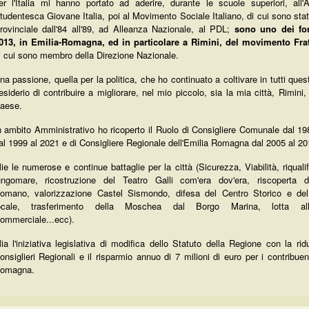
er l'Italia mi hanno portato ad aderire, durante le scuole superiori, all'
tudentesca Giovane Italia, poi al Movimento Sociale Italiano, di cui sono sta
rovinciale dall'84 all'89, ad Alleanza Nazionale, al PDL;
sono uno dei fon
013, in Emilia-Romagna, ed in particolare a Rimini, del movimento Fratel
i cui sono membro della Direzione Nazionale.
na passione, quella per la politica, che ho continuato a coltivare in tutti questi
esiderio di contribuire a migliorare, nel mio piccolo, sia la mia città, Rimini, 
aese.
n ambito Amministrativo ho ricoperto il Ruolo di Consigliere Comunale dal 19
al 1999 al 2021 e di Consigliere Regionale dell'Emilia Romagna dal 2005 al 20
ie le numerose e continue battaglie per la città (
Sicurezza,
Viabilità,
riqual
ungomare, ricostruzione del
Teatro Galli com'era dov'era, riscoperta del
omano, valorizzazione Castel Sismondo, difesa del Centro Storico e de
ocale, trasferimento della Moschea dal Borgo Marina, lotta all'
ommerciale...ecc).
ia l'iniziativa legislativa di modifica dello Statuto della Regione con la ri
onsiglieri Regionali e il risparmio annuo di 7 milioni di euro per i contribuent
omagna.