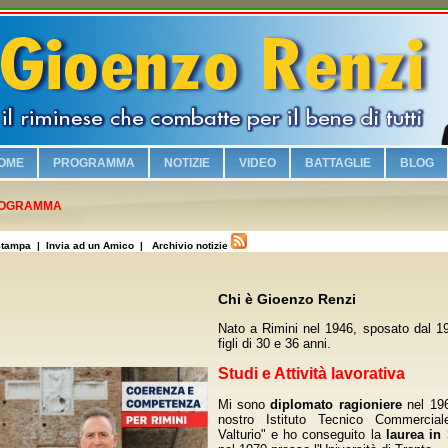
OME
PROGRAMMA
NOTIZIE
VIDEO
BATTAGLIE
BLOG
Chi è Gioenzo Renzi
OGRAMMA
Vogliamo sicurezza e legalità!
tampa
| Invia ad un Amico |
Archivio notizie
Riqualifichiamo il lungomare con i parcheggi e la zona turistica!
Viabilità e vivibilità!
Chi è Gioenzo Renzi
Sosteniamo i commercianti riminesi!
Nato a Rimini nel 1946, sposato dal 1
Salvaguardiamo la nostra identità culturale!
figli di 30 e 36 anni.
Studi e Attività lavorativa
No alla Moschea nel Borgo Marina!
Piscina olimpionica e nuovi impianti sportivi!
Mi sono
diplomato ragioniere
nel 196
nostro Istituto Tecnico Commercial
Valorizziamo la famiglia!
Valturio" e ho conseguito la
laurea in 