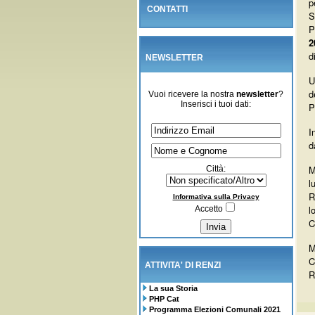
p
CONTATTI
S
P
2
d
NEWSLETTER
U
d
Vuoi ricevere la nostra
newsletter
?
Inserisci i tuoi dati:
P
I
d
M
Città:
l
R
Informativa sulla Privacy
l
Accetto
C
M
C
ATTIVITA' DI RENZI
R
La sua Storia
PHP Cat
Programma Elezioni Comunali 2021