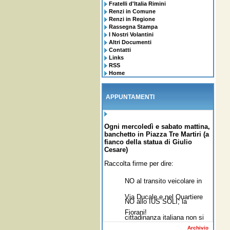
Fratelli d'Italia Rimini
Renzi in Comune
Renzi in Regione
Rassegna Stampa
I Nostri Volantini
Altri Documenti
Contatti
Links
RSS
Home
APPUNTAMENTI
Ogni mercoledì e sabato mattina,
banchetto in Piazza Tre Martiri (a
fianco della statua di Giulio
Cesare)
Raccolta firme per dire:
NO al transito veicolare in
Via Ducale e nel Quartiere
NO allo IUS SOLI,
la
Fiorani!
cittadinanza italiana non si
Archivio