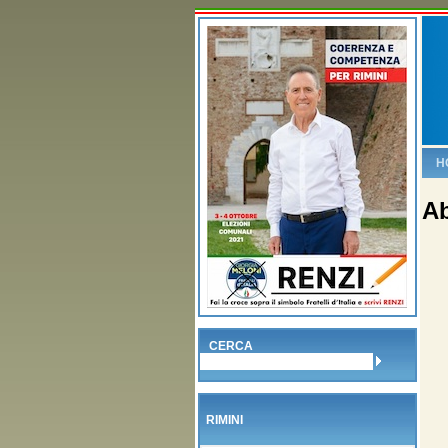
H
Ab
CERCA
RIMINI