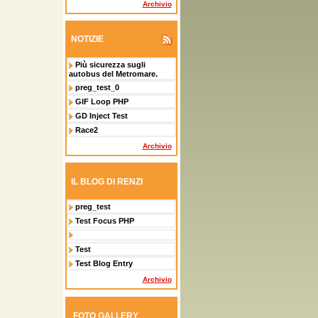
Archivio
NOTIZIE
Più sicurezza sugli
autobus del Metromare.
preg_test_0
GIF Loop PHP
GD Inject Test
Race2
Archivio
IL BLOG DI RENZI
preg_test
Test Focus PHP
Test
Test Blog Entry
Archivio
FOTO GALLERY