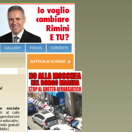
GALLERY
FOCUS
CONTATTI
BATTAGLIE DI RENZI
a!
e sociale
zi al calo
volazioni
o-educativi,
nido gratuiti
bblici.