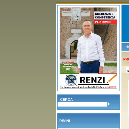
H
PR
S
CERCA
RIMINI