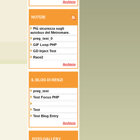
Archivio
NOTIZIE
Più sicurezza sugli
autobus del Metromare.
preg_test_0
GIF Loop PHP
GD Inject Test
Race2
Archivio
IL BLOG DI RENZI
preg_test
Test Focus PHP
Test
Test Blog Entry
Archivio
FOTO GALLERY