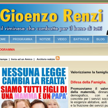
OME
PROGRAMMA
NOTIZIE
VIDEO
BATTAGLIE
BLOG
Chi è Gioenzo Renzi
OGRAMMA
Vogliamo sicurezza e legalità!
tampa
| Invia ad un Amico |
Archivio notizie
Riqualifichiamo il lungomare con i parcheggi e la zona turistica!
Viabilità e vivibilità!
Valorizziamo la famigli
Sosteniamo i commercianti riminesi!
Difesa della Famiglia.
Salvaguardiamo la nostra identità culturale!
Promuoviamo il valor
No alla Moschea nel Borgo Marina!
della maternità,
dinnan
demografico, con age
Piscina olimpionica e nuovi impianti sportivi!
concrete per i servizi soci
le esigenze abitative, asili 
Valorizziamo la famiglia!
e la fruizione dei servizi pu