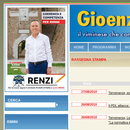
HOME
PROGRAMMA
NO
Chi è Gioenzo Renzi
RASSEGNA STAMPA
Vogliamo sicurezza e leg
Riqualifichiamo il lungo
Viabilità e vivibilità!
Data
Sosteniamo i commercia
27/08/2010
Terremerse, ecco
Salvaguardiamo la nostr
CERCA
26/08/2010
Il PDL attacca:
No alla Moschea nel Bo
Piscina olimpionica e nu
Terremerse, Le
26/08/2010
RIMINI
"La normativa è
Valorizziamo la famiglia