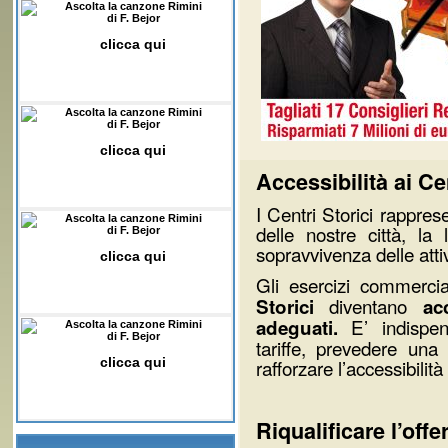
Ascolta la canzone Rimini
di F. Bejor
clicca qui
Ascolta la canzone Rimini
di F. Bejor
clicca qui
Accessibilità ai Ce
I Centri Storici rapprese
Ascolta la canzone Rimini
delle nostre città, la
di F. Bejor
sopravvivenza delle atti
clicca qui
Gli esercizi commerci
diventano
Storici
ac
E’ indispens
adeguati.
Ascolta la canzone Rimini
di F. Bejor
tariffe, prevedere una
clicca qui
rafforzare l’accessibilit
Riqualificare l’offe