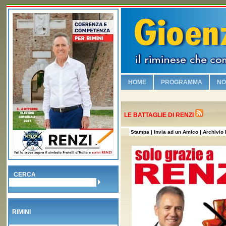
HOME
PROGRAMMA
NO
Chi è Gioenzo Renzi
Vogliamo sicurezza e leg
LE BATTAGLIE DI RENZI
Riqualifichiamo il lungo
Stampa
| Invia ad un Amico
|
Archivio 
Viabilità e vivibilità!
Sosteniamo i commercia
Salvaguardiamo la nostr
CERCA
No alla Moschea nel Bo
Piscina olimpionica e nu
RIMINI
Valorizziamo la famiglia