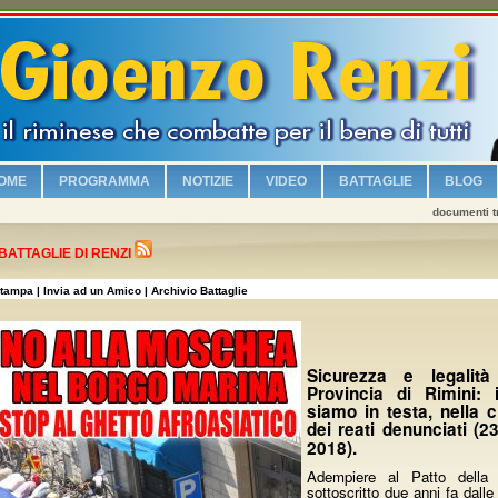
OME
PROGRAMMA
NOTIZIE
VIDEO
BATTAGLIE
BLOG
documenti tr
Chi è Gioenzo Renzi
Vogliamo sicurezza e legalità!
BATTAGLIE DI RENZI
Riqualifichiamo il lungomare con i parcheggi e la zona turistica!
tampa
| Invia ad un Amico
|
Archivio Battaglie
Viabilità e vivibilità!
Sosteniamo i commercianti riminesi!
Sicurezza e legalit
Salvaguardiamo la nostra identità culturale!
Provincia di Rimini: i
siamo in testa, nella c
No alla Moschea nel Borgo Marina!
dei reati denunciati (2
2018).
Piscina olimpionica e nuovi impianti sportivi!
Adempiere al Patto della 
Valorizziamo la famiglia!
sottoscritto due anni fa dalle 