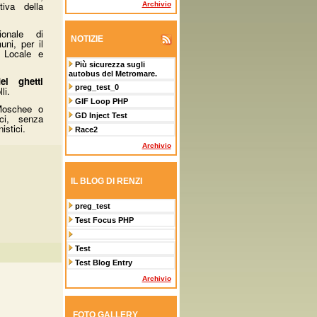
tiva della
Archivio
ionale di
NOTIZIE
ni, per il
a Locale e
Più sicurezza sugli
autobus del Metromare.
ei ghetti
preg_test_0
li.
GIF Loop PHP
 Moschee o
GD Inject Test
ici, senza
istici.
Race2
Archivio
IL BLOG DI RENZI
preg_test
Test Focus PHP
Test
Test Blog Entry
Archivio
FOTO GALLERY