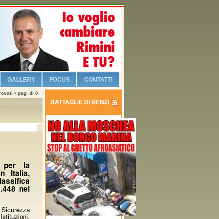
GALLERY
FOCUS
CONTATTI
ovati • pag. di 0
BATTAGLIE DI RENZI
à per la
n Italia,
lassifica
3.448 nel
Sicurezza
Istituzioni,