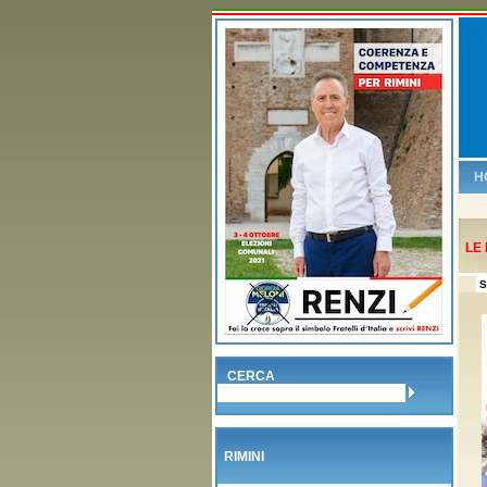
H
LE 
S
CERCA
RIMINI