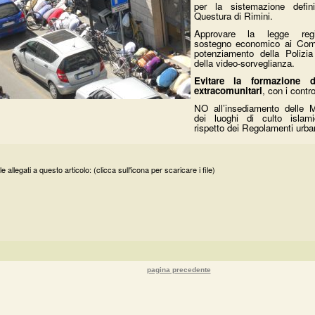
per la sistemazione defini
Questura di Rimini.
Approvare la legge reg
sostegno economico ai Comu
potenziamento della Polizi
della video-sorveglianza.
Evitare la formazione d
extracomunitari
, con i control
NO all’insediamento delle
dei luoghi di culto islam
rispetto dei Regolamenti urban
le allegati a questo articolo: (clicca sull'icona per scaricare i file)
pagina precedente