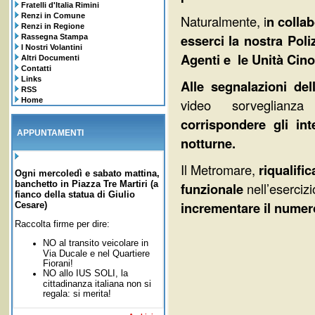
Fratelli d'Italia Rimini
Renzi in Comune
Naturalmente, i
n collab
Renzi in Regione
esserci la nostra Pol
Rassegna Stampa
I Nostri Volantini
Agenti e le Unità Cinof
Altri Documenti
Contatti
Links
Alle segnalazioni del
RSS
Home
video sorveglianza
corrispondere gli inte
APPUNTAMENTI
notturne.
Il Metromare,
riqualific
Ogni mercoledì e sabato mattina,
banchetto in Piazza Tre Martiri (a
funzionale
nell’esercizi
fianco della statua di Giulio
incrementare il numero
Cesare)
Raccolta firme per dire:
NO al transito veicolare in
Via Ducale e nel Quartiere
Fiorani!
NO allo IUS SOLI,
la
cittadinanza italiana non si
regala: si merita!