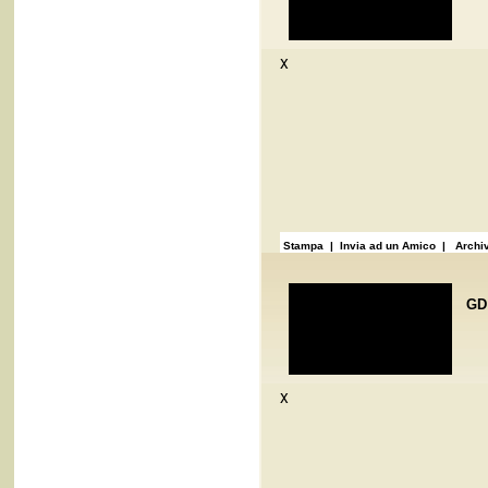
x
Stampa
| Invia ad un Amico |
Archiv
GD 
x