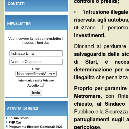
controlli o presidi;
CONTATTI
• l
’intrusione illega
riservata agli autobus,
NEWSLETTER
utilizzano il percor
investimenti.
Vuoi ricevere la nostra
newsletter
?
Inserisci i tuoi dati:
Dinnanzi al perdurare 
salvaguardia della si
di Start, è neces
determinazione per c
Città:
illegalit
à che penalizza 
Informativa sulla Privacy
Accetto
Proprio per garantire 
Metromare,
con l’inte
chiesto, al Sindaco
-
ATTIVITA' DI RENZI
Pubblico e la Sicurezza 
pattugliamenti sugli a
La sua Storia
PHP Cat
pericolos
e.
Programma Elezioni Comunali 2021