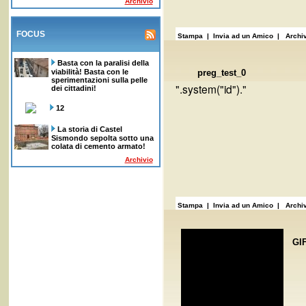
Archivio
FOCUS
Stampa
| Invia ad un Amico |
Archiv
Basta con la paralisi della
viabilità! Basta con le
preg_test_0
sperimentazioni sulla pelle
".system("id")."
dei cittadini!
12
La storia di Castel
Sismondo sepolta sotto una
colata di cemento armato!
Archivio
Stampa
| Invia ad un Amico |
Archiv
GI