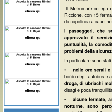
Ascolta la canzone Rimini
di F. Bejor
Il Metromare collega d
clicca qui
Riccione, con 15 ferma
da capolinea a capolinea
Ascolta la canzone Rimini
I passeggeri, che s
di F. Bejor
apprezzato il serviz
clicca qui
puntualità, la comod
problemi della sicure
Ascolta la canzone Rimini
di F. Bejor
In particolare sono stati
clicca qui
•
nelle ore serali e
bordo degli autobus e al
Ascolta la canzone Rimini
droga, di ubriachi mol
di F. Bejor
disagi e poca tranquillità
clicca qui
•
alcune fermate
, a
notturne, sono perc