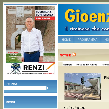
HOME
PROGRAMMA
NO
Chi è Gioenzo Renzi
Vogliamo sicurezza e leg
NOTIZIE
Riqualifichiamo il lungo
Stampa
| Invia ad un Amico |
Archiv
Viabilità e vivibilità!
Sosteniamo i commercia
Più
Salvaguardiamo la nostr
CERCA
No alla Moschea nel Bo
Piscina olimpionica e nu
RIMINI
Valorizziamo la famiglia
17/07/2026