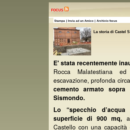
FOCUS
Stampa
| Invia ad un Amico
|
Archivio focus
La storia di Castel
E' stata recentemente inau
Rocca Malatestiana ed 
escavazione, profonda circ
cemento armato sopra i
Sismondo.
Lo “specchio d’acqua a
superficie di 900 mq,
a
Castello con una capacità c